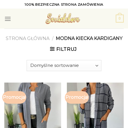
Skip
100% BEZPIECZNA STRONA ZAMÓWIENIA
to
content
0
STRONA GŁÓWNA
/
MODNA KIECKA KARDIGANY
FILTRUJ
Promocja!
Promocja!