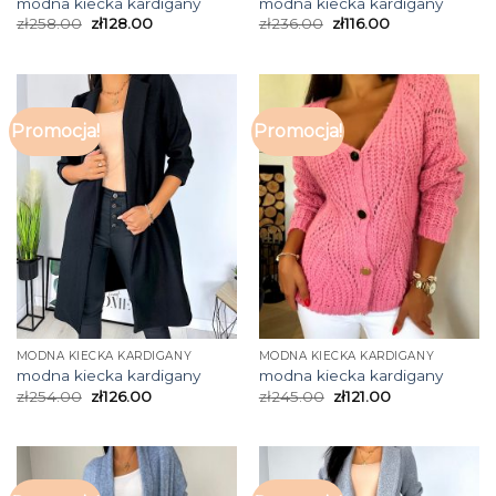
modna kiecka kardigany
modna kiecka kardigany
zł
258.00
zł
128.00
zł
236.00
zł
116.00
Promocja!
Promocja!
MODNA KIECKA KARDIGANY
MODNA KIECKA KARDIGANY
modna kiecka kardigany
modna kiecka kardigany
zł
254.00
zł
126.00
zł
245.00
zł
121.00