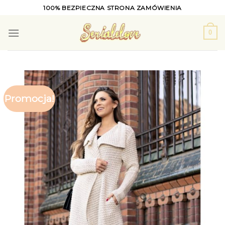
Skip
100% BEZPIECZNA STRONA ZAMÓWIENIA
to
content
0
Promocja!