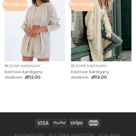
Promocja!
Promocja!
BEŻOWE KARDIGANY
BEŻOWE KARDIGANY
beżowe kardigany
beżowe kardigany
zł
229.00
zł
112.00
zł
229.00
zł
112.00
KONTAKTOWE
POLITYKA ZWROTÓW
EGULAMIN