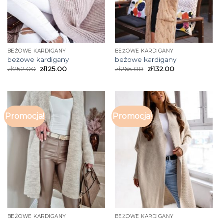
BEŻOWE KARDIGANY
BEŻOWE KARDIGANY
beżowe kardigany
beżowe kardigany
zł
252.00
zł
125.00
zł
265.00
zł
132.00
Promocja!
Promocja!
BEŻOWE KARDIGANY
BEŻOWE KARDIGANY