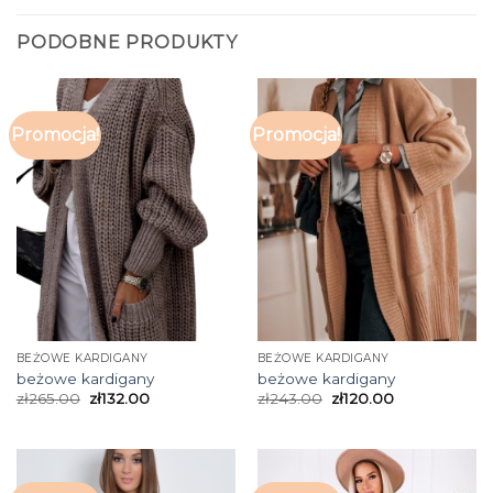
PODOBNE PRODUKTY
Promocja!
Promocja!
BEŻOWE KARDIGANY
BEŻOWE KARDIGANY
beżowe kardigany
beżowe kardigany
zł
265.00
zł
132.00
zł
243.00
zł
120.00