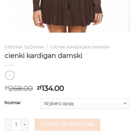
STRONA GŁÓWNA
/
CIENKI KARDIGAN DAMSKI
cienki kardigan damski
268.00
134.00
zł
zł
Rozmiar
ilość cienki kardigan damski
DODAJ DO KOSZYKA