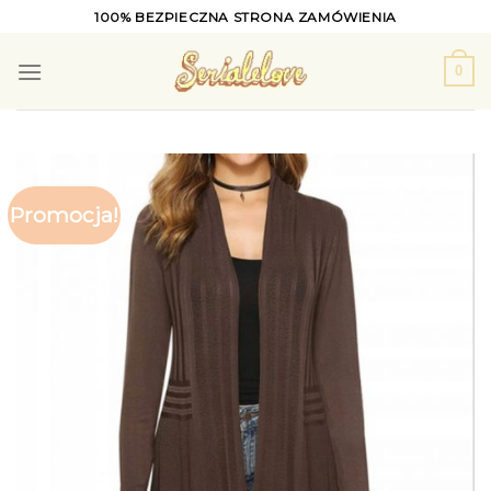
Skip
100% BEZPIECZNA STRONA ZAMÓWIENIA
to
content
0
Promocja!