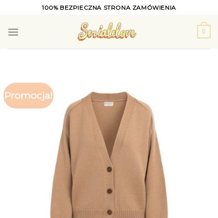
Skip
100% BEZPIECZNA STRONA ZAMÓWIENIA
to
content
0
Promocja!