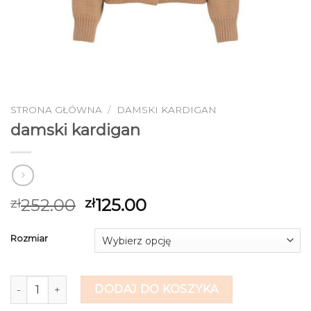
STRONA GŁÓWNA
/
DAMSKI KARDIGAN
damski kardigan
252.00
125.00
zł
zł
Rozmiar
ilość damski kardigan
DODAJ DO KOSZYKA