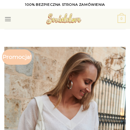
Skip
100% BEZPIECZNA STRONA ZAMÓWIENIA
to
content
0
Promocja!