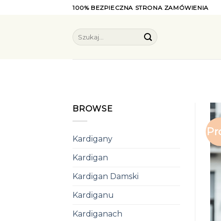
Skip
100% BEZPIECZNA STRONA ZAMÓWIENIA
to
content
Szukaj:
BROWSE
Pr
Kardigany
Kardigan
Kardigan Damski
Kardiganu
Kardiganach