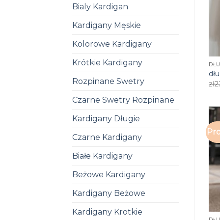
Bialy Kardigan
Kardigany Męskie
Kolorowe Kardigany
Krótkie Kardigany
DŁ
dł
Rozpinane Swetry
zł
2
Czarne Swetry Rozpinane
Kardigany Długie
Pro
Czarne Kardigany
Białe Kardigany
Beżowe Kardigany
Kardigany Beżowe
Kardigany Krotkie
DŁ