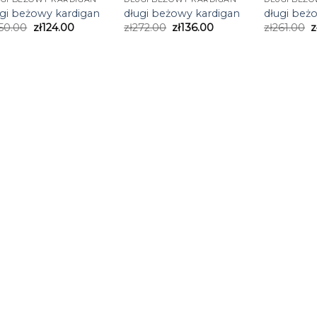
ugi beżowy kardigan
długi beżowy kardigan
długi beż
50.00
zł
124.00
zł
272.00
zł
136.00
zł
261.00
z