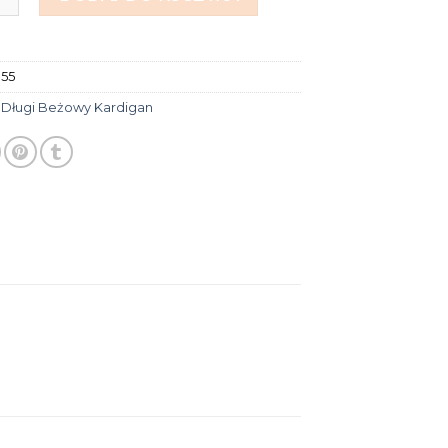
055
:
Długi Beżowy Kardigan