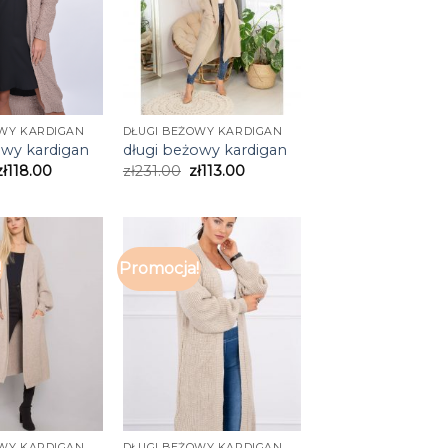
OWY KARDIGAN
DŁUGI BEŻOWY KARDIGAN
owy kardigan
długi beżowy kardigan
zł
118.00
zł
231.00
zł
113.00
!
Promocja!
OWY KARDIGAN
DŁUGI BEŻOWY KARDIGAN