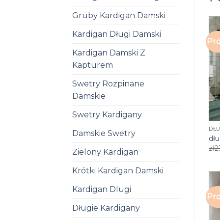
Gruby Kardigan Damski
Kardigan Długi Damski
Pro
Kardigan Damski Z
Kapturem
Swetry Rozpinane
Damskie
Swetry Kardigany
DŁ
Damskie Swetry
dł
zł
2
Zielony Kardigan
Krótki Kardigan Damski
Kardigan Dlugi
Pro
Długie Kardigany