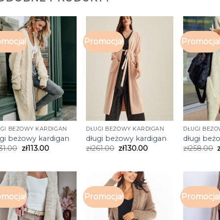
mocja!
Promocja!
Promocja
UGI BEŻOWY KARDIGAN
DŁUGI BEŻOWY KARDIGAN
DŁUGI BEŻ
ugi beżowy kardigan
długi beżowy kardigan
długi beż
31.00
zł
113.00
zł
261.00
zł
130.00
zł
258.00
mocja!
Promocja!
Promocja