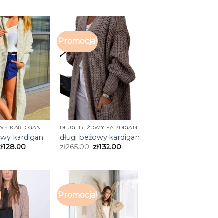
!
Promocja!
OWY KARDIGAN
DŁUGI BEŻOWY KARDIGAN
owy kardigan
długi beżowy kardigan
zł
128.00
zł
265.00
zł
132.00
!
Promocja!