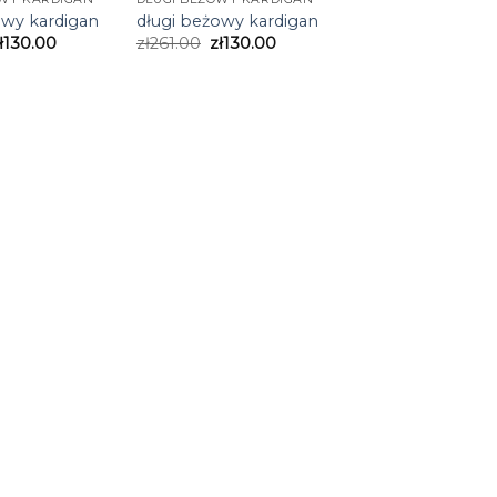
owy kardigan
długi beżowy kardigan
ł
130.00
zł
261.00
zł
130.00