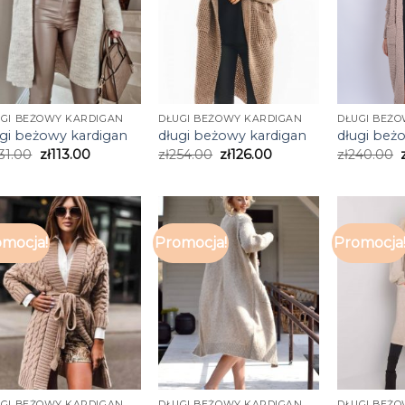
UGI BEŻOWY KARDIGAN
DŁUGI BEŻOWY KARDIGAN
DŁUGI BEŻ
ugi beżowy kardigan
długi beżowy kardigan
długi beż
31.00
zł
113.00
zł
254.00
zł
126.00
zł
240.00
mocja!
Promocja!
Promocja
UGI BEŻOWY KARDIGAN
DŁUGI BEŻOWY KARDIGAN
DŁUGI BEŻ