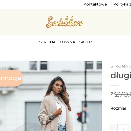
Kontaktowe
Polityka
STRONA GŁÓWNA
SKLEP
STRONA
dług
omocja!
270.
zł
Rozmiar
ilość dłu