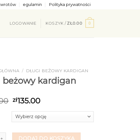
 zwrotów
egulamin
Polityka prywatności
0
LOGOWANIE
KOSZYK /
ZŁ
0.00
 GŁÓWNA
/
DŁUGI BEŻOWY KARDIGAN
i beżowy kardigan
00
135.00
zł
gi beżowy kardigan
DODAJ DO KOSZYKA