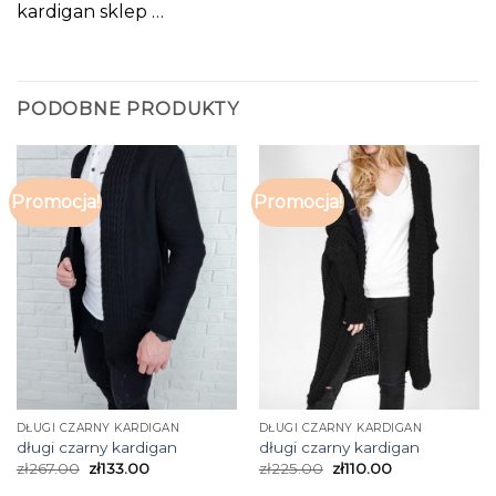
kardigan sklep …
PODOBNE PRODUKTY
Promocja!
Promocja!
DŁUGI CZARNY KARDIGAN
DŁUGI CZARNY KARDIGAN
długi czarny kardigan
długi czarny kardigan
zł
267.00
zł
133.00
zł
225.00
zł
110.00