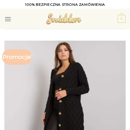
Skip
100% BEZPIECZNA STRONA ZAMÓWIENIA
to
content
0
Promocja!