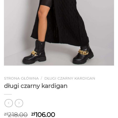
STRONA GŁÓWNA
/
DŁUGI CZARNY KARDIGAN
długi czarny kardigan
218.00
106.00
zł
zł