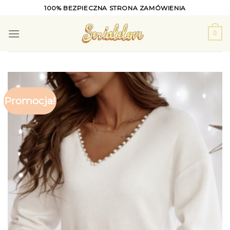
Skip
100% BEZPIECZNA STRONA ZAMÓWIENIA
to
content
0
Promocja!