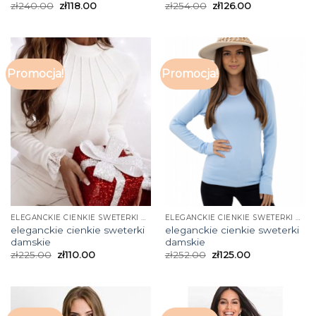
zł
240.00
zł
118.00
zł
254.00
zł
126.00
Promocja!
Promocja!
ELEGANCKIE CIENKIE SWETERKI DAMSKIE
ELEGANCKIE CIENKIE SWETERKI DAMSKIE
eleganckie cienkie sweterki
eleganckie cienkie sweterki
damskie
damskie
zł
225.00
zł
110.00
zł
252.00
zł
125.00