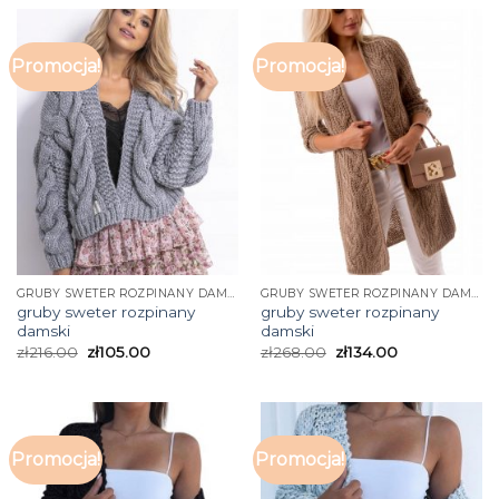
Promocja!
Promocja!
GRUBY SWETER ROZPINANY DAMSKI
GRUBY SWETER ROZPINANY DAMSKI
gruby sweter rozpinany
gruby sweter rozpinany
damski
damski
zł
216.00
zł
105.00
zł
268.00
zł
134.00
Promocja!
Promocja!