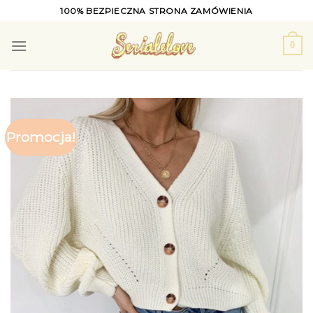
Skip
100% BEZPIECZNA STRONA ZAMÓWIENIA
to
content
0
Promocja!