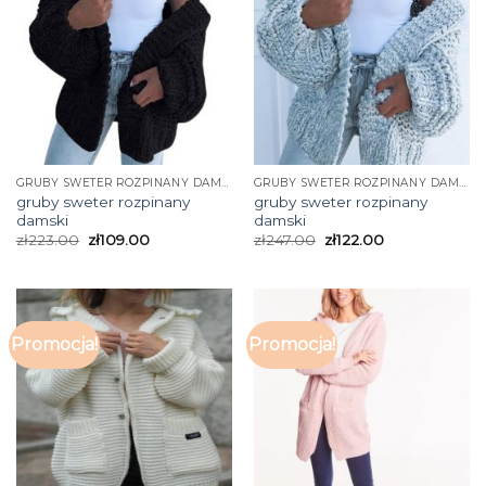
GRUBY SWETER ROZPINANY DAMSKI
GRUBY SWETER ROZPINANY DAMSKI
gruby sweter rozpinany
gruby sweter rozpinany
damski
damski
zł
223.00
zł
109.00
zł
247.00
zł
122.00
Promocja!
Promocja!