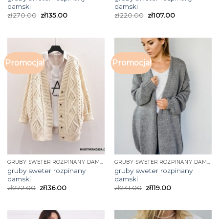
damski
damski
zł
270.00
zł
135.00
zł
220.00
zł
107.00
Promocja!
Promocja!
GRUBY SWETER ROZPINANY DAMSKI
GRUBY SWETER ROZPINANY DAMSKI
gruby sweter rozpinany
gruby sweter rozpinany
damski
damski
zł
272.00
zł
136.00
zł
241.00
zł
119.00