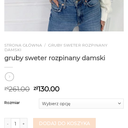
STRONA GŁÓWNA
/
GRUBY SWETER ROZPINANY
DAMSKI
gruby sweter rozpinany damski
261.00
130.00
zł
zł
Rozmiar
ilość gruby sweter rozpinany damski
DODAJ DO KOSZYKA