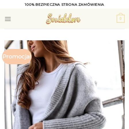
Skip
100% BEZPIECZNA STRONA ZAMÓWIENIA
to
content
0
Promocja!