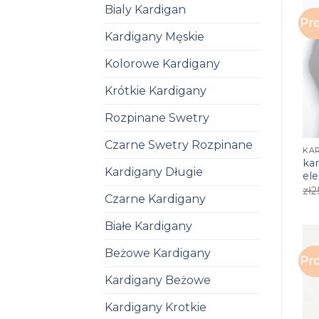
Bialy Kardigan
Pro
Kardigany Męskie
Kolorowe Kardigany
Krótkie Kardigany
Rozpinane Swetry
Czarne Swetry Rozpinane
ka
Kardigany Długie
el
zł
2
Czarne Kardigany
Białe Kardigany
Beżowe Kardigany
Pro
Kardigany Beżowe
Kardigany Krotkie