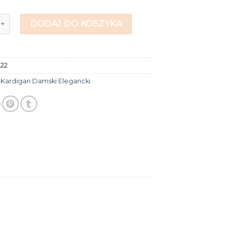
digan damski elegancki
DODAJ DO KOSZYKA
222
:
Kardigan Damski Elegancki