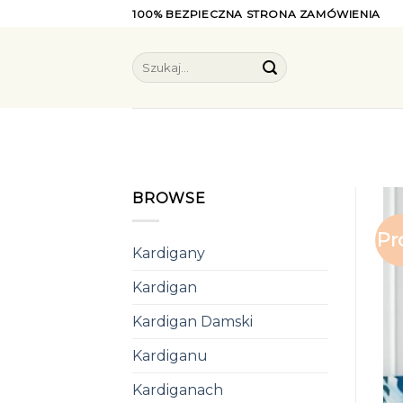
Skip
100% BEZPIECZNA STRONA ZAMÓWIENIA
to
content
Szukaj:
BROWSE
Pr
Kardigany
Kardigan
Kardigan Damski
Kardiganu
Kardiganach