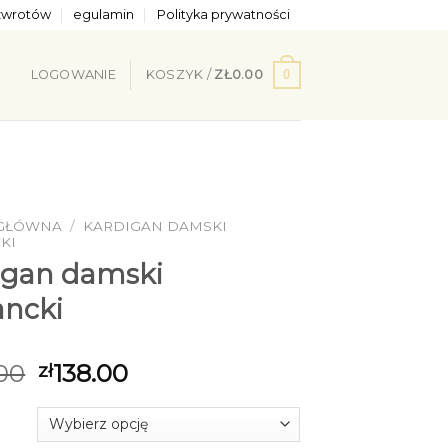
 zwrotów
egulamin
Polityka prywatności
0
LOGOWANIE
KOSZYK /
ZŁ
0.00
 GŁÓWNA
/
KARDIGAN DAMSKI
KI
igan damski
ancki
00
138.00
zł