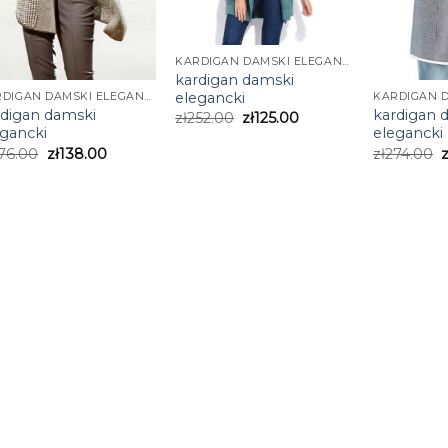
KARDIGAN DAMSKI ELEGANCKI
kardigan damski
elegancki
KARDIGAN DAMSKI ELEGANCKI
rdigan damski
kardigan 
zł
252.00
zł
125.00
egancki
elegancki
76.00
zł
138.00
zł
274.00
z