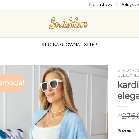
Kontaktowe
Polityka
STRONA GŁÓWNA
SKLEP
STRONA
ELEGANC
omocja!
kard
eleg
276.
zł
Rozmiar