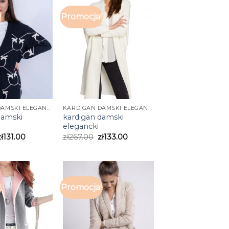
!
Promocja!
KARDIGAN DAMSKI ELEGANCKI
KARDIGAN DAMSKI ELEGANCKI
damski
kardigan damski
elegancki
zł
131.00
zł
267.00
zł
133.00
!
Promocja!