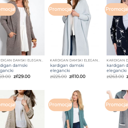
mocja!
Promocja!
Promocja
KARDIGAN DAMSKI ELEGANCKI
KARDIGAN DAMSKI ELEGANCKI
rdigan damski
kardigan damski
kardigan 
egancki
elegancki
elegancki
59.00
zł
129.00
zł
225.00
zł
110.00
zł
263.00
mocja!
Promocja!
Promocja