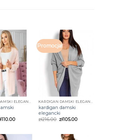
!
Promocja!
KARDIGAN DAMSKI ELEGANCKI
KARDIGAN DAMSKI ELEGANCKI
damski
kardigan damski
elegancki
ł
110.00
zł
216.00
zł
105.00