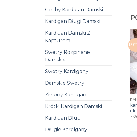
Gruby Kardigan Damski
P
Kardigan Długi Damski
Kardigan Damski Z
Kapturem
Pro
Swetry Rozpinane
Damskie
Swetry Kardigany
Damskie Swetry
Zielony Kardigan
ka
Krótki Kardigan Damski
el
zł
2
Kardigan Dlugi
Długie Kardigany