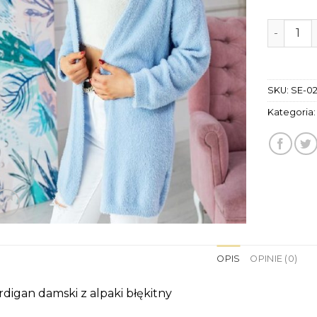
ilość kar
SKU:
SE-0
Kategoria
OPIS
OPINIE (0)
rdigan damski z alpaki błękitny