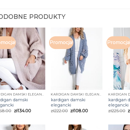
ODOBNE PRODUKTY
mocja!
Promocja!
Promocja
KARDIGAN DAMSKI ELEGANCKI
KARDIGAN DAMSKI ELEGANCKI
rdigan damski
kardigan damski
kardigan 
egancki
elegancki
elegancki
68.00
zł
134.00
zł
222.00
zł
108.00
zł
225.00
z