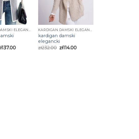
KARDIGAN DAMSKI ELEGANCKI
KARDIGAN DAMSKI ELEGANCKI
damski
kardigan damski
elegancki
ł
137.00
zł
232.00
zł
114.00