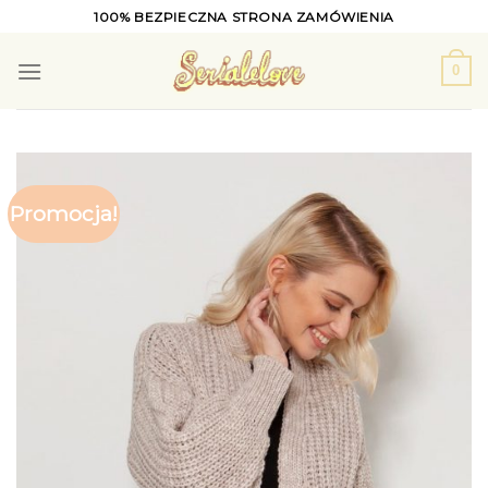
Skip
100% BEZPIECZNA STRONA ZAMÓWIENIA
to
content
0
Promocja!