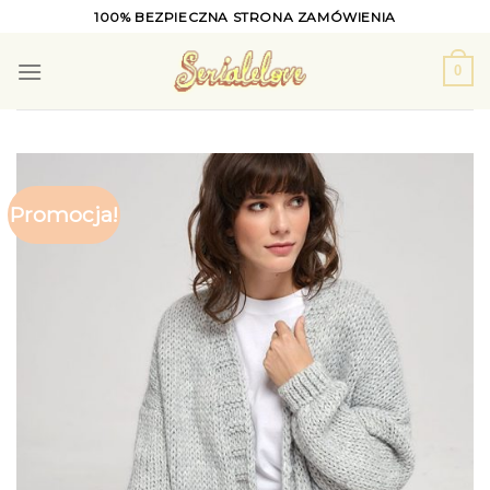
Skip
100% BEZPIECZNA STRONA ZAMÓWIENIA
to
content
0
Promocja!