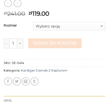
241.00
119.00
zł
zł
Rozmiar
ilość kardigan damski z kapturem
DODAJ DO KOSZYKA
SKU:
SE-0414
Kategoria:
Kardigan Damski Z Kapturem
OPIS