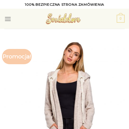
Skip
100% BEZPIECZNA STRONA ZAMÓWIENIA
to
content
0
Promocja!