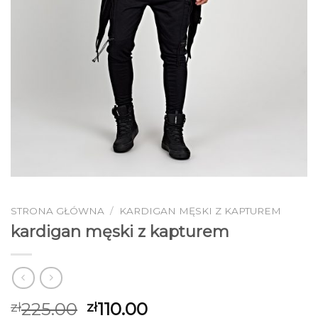
STRONA GŁÓWNA
/
KARDIGAN MĘSKI Z KAPTUREM
kardigan męski z kapturem
225.00
110.00
zł
zł