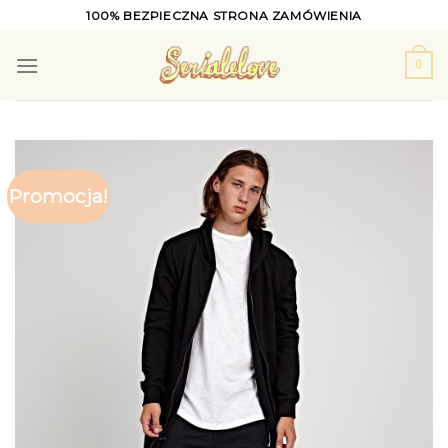
Skip
100% BEZPIECZNA STRONA ZAMÓWIENIA
to
content
0
Promocja!