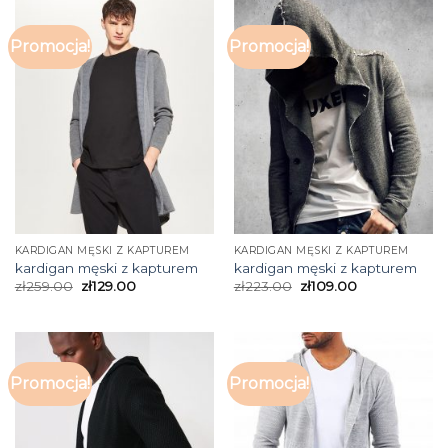
Promocja!
Promocja!
KARDIGAN MĘSKI Z KAPTUREM
KARDIGAN MĘSKI Z KAPTUREM
kardigan męski z kapturem
kardigan męski z kapturem
zł
259.00
zł
129.00
zł
223.00
zł
109.00
Promocja!
Promocja!