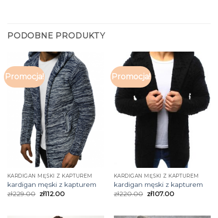
PODOBNE PRODUKTY
Promocja!
Promocja!
KARDIGAN MĘSKI Z KAPTUREM
KARDIGAN MĘSKI Z KAPTUREM
kardigan męski z kapturem
kardigan męski z kapturem
zł
229.00
zł
112.00
zł
220.00
zł
107.00