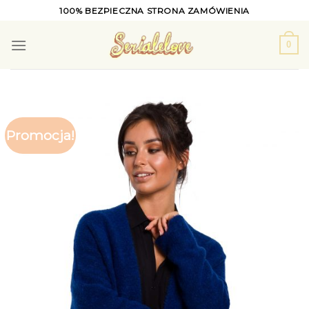
Skip
100% BEZPIECZNA STRONA ZAMÓWIENIA
to
content
0
Promocja!