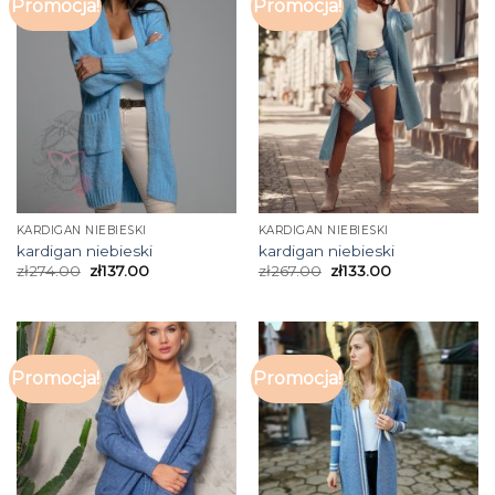
Promocja!
Promocja!
KARDIGAN NIEBIESKI
KARDIGAN NIEBIESKI
kardigan niebieski
kardigan niebieski
zł
274.00
zł
137.00
zł
267.00
zł
133.00
Promocja!
Promocja!