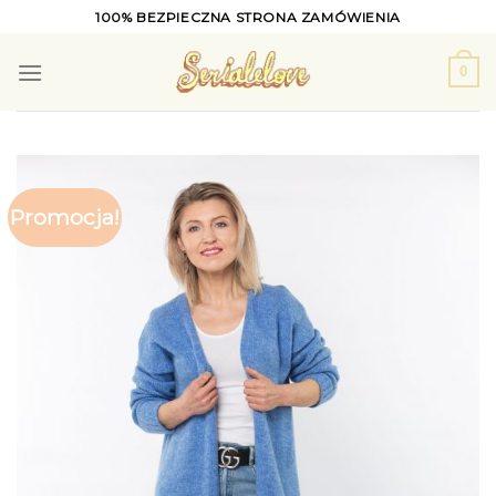
Skip
100% BEZPIECZNA STRONA ZAMÓWIENIA
to
content
0
Promocja!