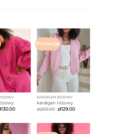
!
Promocja!
RÓŻOWY
KARDIGAN RÓŻOWY
różowy
kardigan różowy
ł
130.00
zł
259.00
zł
129.00