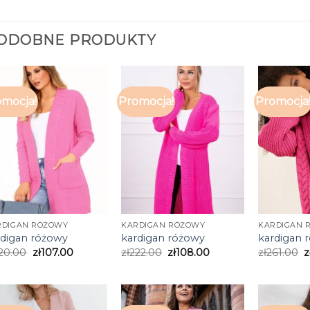
ODOBNE PRODUKTY
mocja!
Promocja!
Promocja
RDIGAN RÓŻOWY
KARDIGAN RÓŻOWY
KARDIGAN 
rdigan różowy
kardigan różowy
kardigan 
20.00
zł
107.00
zł
222.00
zł
108.00
zł
261.00
z