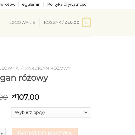
 zwrotów
egulamin
Polityka prywatności
0
LOGOWANIE
KOSZYK /
ZŁ
0.00
 GŁÓWNA
/
KARDIGAN RÓŻOWY
igan różowy
00
107.00
zł
digan różowy
DODAJ DO KOSZYKA