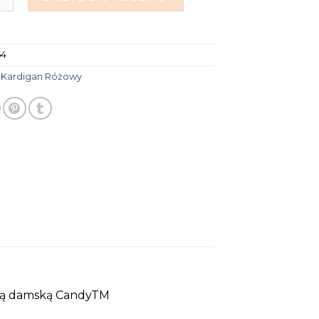
64
:
Kardigan Różowy
ą damską CandyTM