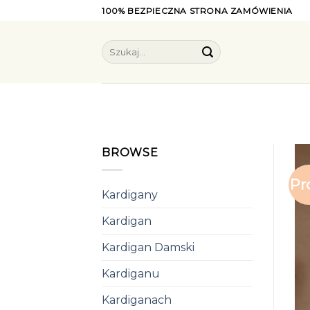
Skip
100% BEZPIECZNA STRONA ZAMÓWIENIA
to
content
Szukaj:
BROWSE
Pr
Kardigany
Kardigan
Kardigan Damski
Kardiganu
Kardiganach