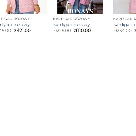
RDIGAN RÓŻOWY
KARDIGAN RÓŻOWY
KARDIGAN 
rdigan różowy
kardigan różowy
kardigan 
45.00
zł
121.00
zł
225.00
zł
110.00
zł
234.00