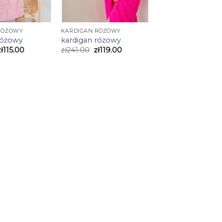
RÓŻOWY
KARDIGAN RÓŻOWY
różowy
kardigan różowy
zł
115.00
zł
241.00
zł
119.00