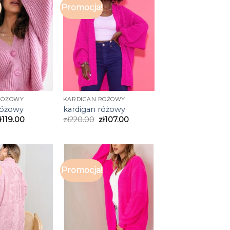
!
Promocja!
RÓŻOWY
KARDIGAN RÓŻOWY
różowy
kardigan różowy
ł
119.00
zł
220.00
zł
107.00
!
Promocja!