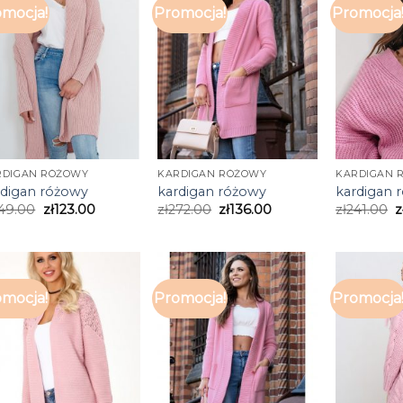
mocja!
Promocja!
Promocja
RDIGAN RÓŻOWY
KARDIGAN RÓŻOWY
KARDIGAN 
rdigan różowy
kardigan różowy
kardigan 
49.00
zł
123.00
zł
272.00
zł
136.00
zł
241.00
z
mocja!
Promocja!
Promocja