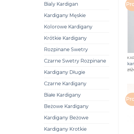
Bialy Kardigan
Pro
Kardigany Męskie
Kolorowe Kardigany
Krótkie Kardigany
Rozpinane Swetry
KA
Czarne Swetry Rozpinane
ka
zł
2
Kardigany Długie
Czarne Kardigany
Białe Kardigany
Pro
Beżowe Kardigany
Kardigany Beżowe
Kardigany Krotkie