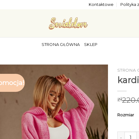
Kontaktowe
Polityka
STRONA GŁÓWNA
SKLEP
STRONA
kard
omocja!
220.
zł
Rozmiar
ilość kar