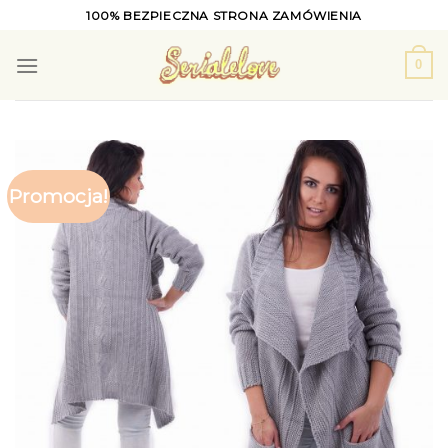
Skip
100% BEZPIECZNA STRONA ZAMÓWIENIA
to
content
0
Promocja!