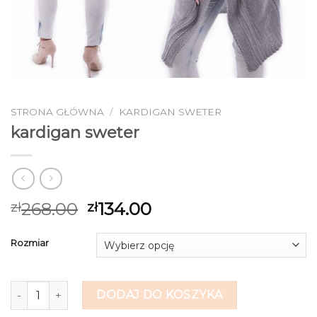
STRONA GŁÓWNA
/
KARDIGAN SWETER
kardigan sweter
268.00
134.00
zł
zł
Rozmiar
ilość kardigan sweter
DODAJ DO KOSZYKA