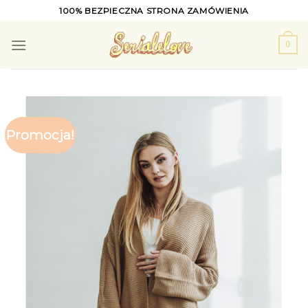
Skip
100% BEZPIECZNA STRONA ZAMÓWIENIA
to
content
0
Promocja!