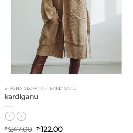
STRONA GŁÓWNA
/
KARDIGANU
kardiganu
247.00
122.00
zł
zł