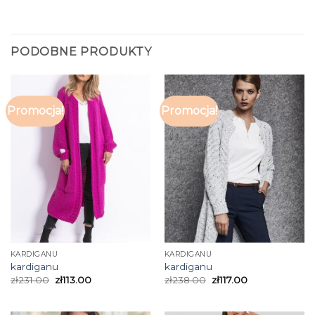
PODOBNE PRODUKTY
Promocja!
Promocja!
KARDIGANU
KARDIGANU
kardiganu
kardiganu
zł
231.00
zł
113.00
zł
238.00
zł
117.00