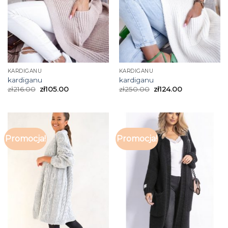
KARDIGANU
KARDIGANU
kardiganu
kardiganu
zł
216.00
zł
105.00
zł
250.00
zł
124.00
Promocja!
Promocja!