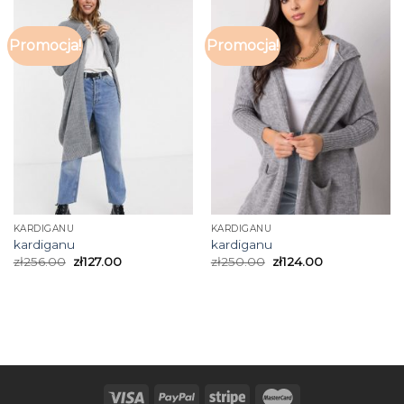
Promocja!
Promocja!
KARDIGANU
KARDIGANU
kardiganu
kardiganu
zł
256.00
zł
127.00
zł
250.00
zł
124.00