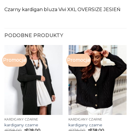
Czarny kardigan bluza Vivi XXL OVERSIZE JESIEŃ
PODOBNE PRODUKTY
Promocja!
Promocja!
KARDIGANY CZARNE
KARDIGANY CZARNE
kardigany czarne
kardigany czarne
zł
258.00
zł
128.00
zł
276.00
zł
138.00