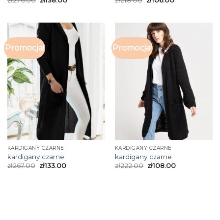
zł
276.00
zł
138.00
zł
218.00
zł
106.00
Promocja!
Promocja!
KARDIGANY CZARNE
KARDIGANY CZARNE
kardigany czarne
kardigany czarne
zł
267.00
zł
133.00
zł
222.00
zł
108.00