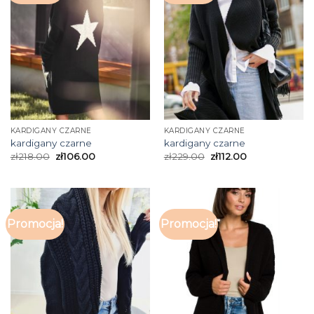
KARDIGANY CZARNE
KARDIGANY CZARNE
kardigany czarne
kardigany czarne
zł
218.00
zł
106.00
zł
229.00
zł
112.00
Promocja!
Promocja!