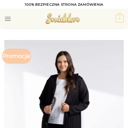
Skip
100% BEZPIECZNA STRONA ZAMÓWIENIA
to
content
0
Promocja!