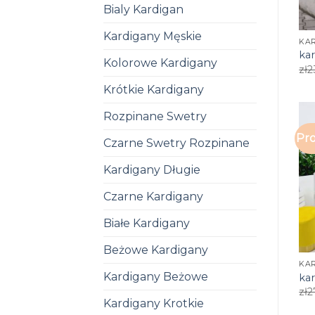
Bialy Kardigan
Kardigany Męskie
KA
ka
Kolorowe Kardigany
zł
2
Krótkie Kardigany
Rozpinane Swetry
Pro
Czarne Swetry Rozpinane
Kardigany Długie
Czarne Kardigany
Białe Kardigany
Beżowe Kardigany
KA
Kardigany Beżowe
ka
zł
2
Kardigany Krotkie