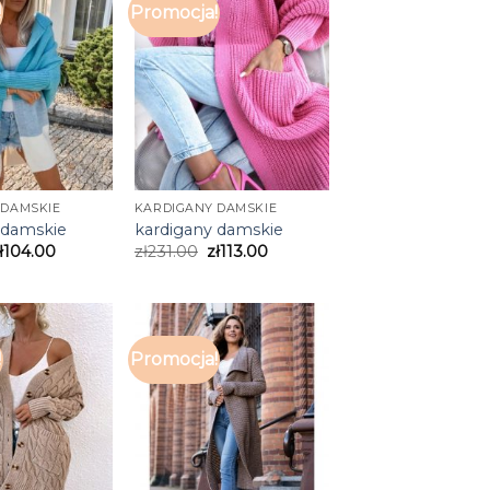
!
Promocja!
 DAMSKIE
KARDIGANY DAMSKIE
 damskie
kardigany damskie
ł
104.00
zł
231.00
zł
113.00
!
Promocja!