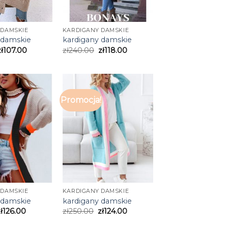
 DAMSKIE
KARDIGANY DAMSKIE
 damskie
kardigany damskie
zł
107.00
zł
240.00
zł
118.00
!
Promocja!
 DAMSKIE
KARDIGANY DAMSKIE
 damskie
kardigany damskie
ł
126.00
zł
250.00
zł
124.00