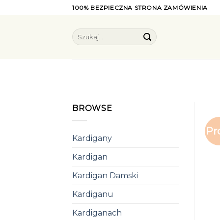
Skip
100% BEZPIECZNA STRONA ZAMÓWIENIA
to
content
Szukaj:
BROWSE
Pr
Kardigany
Kardigan
Kardigan Damski
Kardiganu
Kardiganach