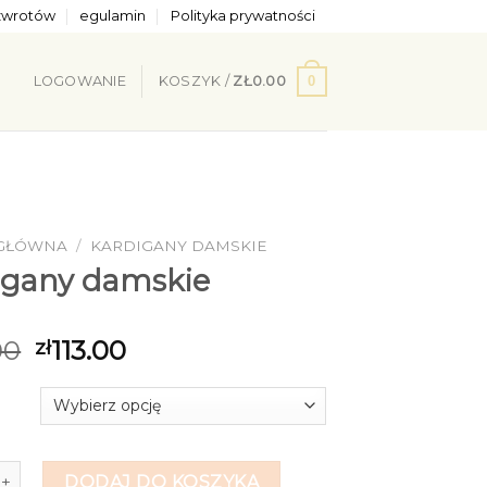
 zwrotów
egulamin
Polityka prywatności
0
LOGOWANIE
KOSZYK /
ZŁ
0.00
 GŁÓWNA
/
KARDIGANY DAMSKIE
igany damskie
00
113.00
zł
digany damskie
DODAJ DO KOSZYKA