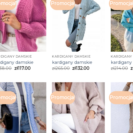
mocja!
Promocja!
Promocja
RDIGANY DAMSKIE
KARDIGANY DAMSKIE
KARDIGANY
rdigany damskie
kardigany damskie
kardigany
38.00
zł
117.00
zł
265.00
zł
132.00
zł
214.00
z
mocja!
Promocja!
Promocja