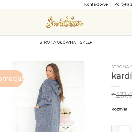
Kontaktowe
Polityka
STRONA GŁÓWNA
SKLEP
STRONA
kard
omocja!
231.
zł
Rozmiar
ilość kar