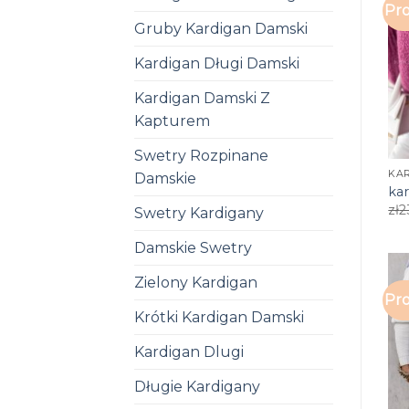
Pro
Gruby Kardigan Damski
Kardigan Długi Damski
Kardigan Damski Z
Kapturem
Swetry Rozpinane
KA
Damskie
ka
zł
2
Swetry Kardigany
Damskie Swetry
Zielony Kardigan
Pro
Krótki Kardigan Damski
Kardigan Dlugi
Długie Kardigany