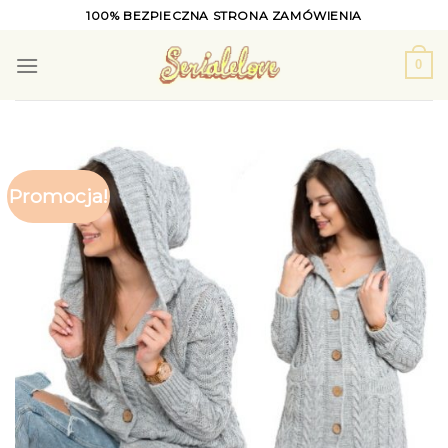
Skip
100% BEZPIECZNA STRONA ZAMÓWIENIA
to
content
0
Promocja!