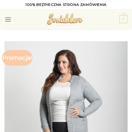
Skip
100% BEZPIECZNA STRONA ZAMÓWIENIA
to
content
0
Promocja!