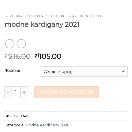
STRONA GŁÓWNA
/
MODNE KARDIGANY 2021
modne kardigany 2021
216.00
105.00
zł
zł
Rozmiar
ilość modne kardigany 2021
DODAJ DO KOSZYKA
SKU:
SE-1947
Kategoria:
Modne Kardigany 2021