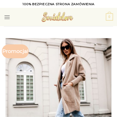
Skip
100% BEZPIECZNA STRONA ZAMÓWIENIA
to
content
0
Promocja!