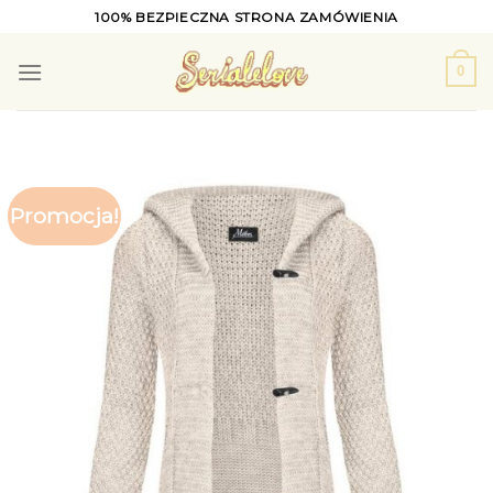
Skip
100% BEZPIECZNA STRONA ZAMÓWIENIA
to
content
0
Promocja!