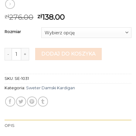
276.00
138.00
zł
zł
Rozmiar
ilość sweter damski kardigan
DODAJ DO KOSZYKA
SKU:
SE-1031
Kategoria:
Sweter Damski Kardigan
OPIS