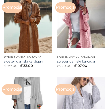
Promocja!
Promocja!
SWETER DAMSKI KARDIGAN
SWETER DAMSKI KARDIGAN
sweter damski kardigan
sweter damski kardigan
zł
267.00
zł
133.00
zł
220.00
zł
107.00
Promocja!
Promocja!