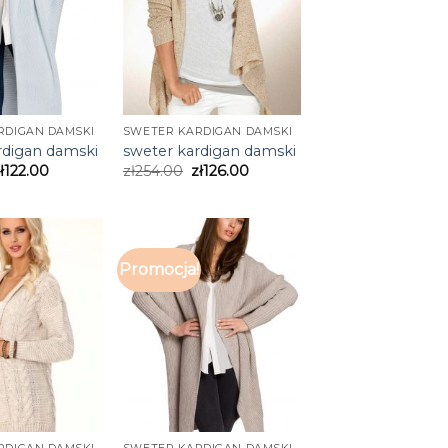
RDIGAN DAMSKI
SWETER KARDIGAN DAMSKI
rdigan damski
sweter kardigan damski
ł
122.00
zł
254.00
zł
126.00
!
Promocja!