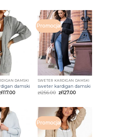
!
Promocja!
RDIGAN DAMSKI
SWETER KARDIGAN DAMSKI
rdigan damski
sweter kardigan damski
zł
117.00
zł
256.00
zł
127.00
!
Promocja!