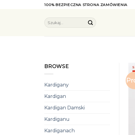
Skip
100% BEZPIECZNA STRONA ZAMÓWIENIA
to
content
Szukaj:
BROWSE
Pr
Kardigany
Kardigan
Kardigan Damski
Kardiganu
Kardiganach