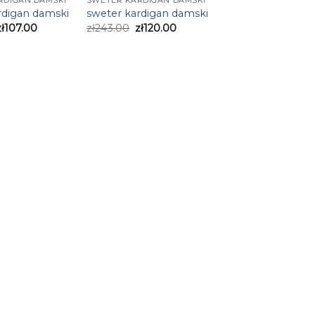
RDIGAN DAMSKI
SWETER KARDIGAN DAMSKI
rdigan damski
sweter kardigan damski
zł
107.00
zł
243.00
zł
120.00