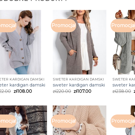
mocja!
Promocja!
Promocja
ETER KARDIGAN DAMSKI
SWETER KARDIGAN DAMSKI
SWETER KA
eter kardigan damski
sweter kardigan damski
sweter ka
22.00
zł
108.00
zł
220.00
zł
107.00
zł
238.00
mocja!
Promocja!
Promocja