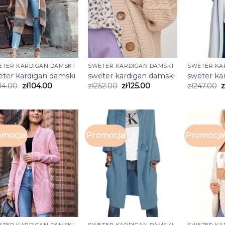
ETER KARDIGAN DAMSKI
SWETER KARDIGAN DAMSKI
SWETER KA
eter kardigan damski
sweter kardigan damski
sweter ka
14.00
zł
104.00
zł
252.00
zł
125.00
zł
247.00
z
mocja!
Promocja!
Promocja