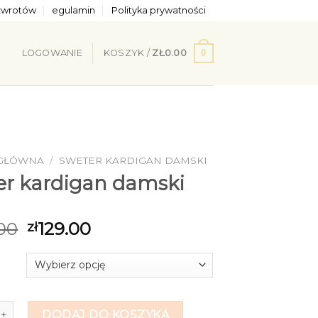
 zwrotów
egulamin
Polityka prywatności
0
LOGOWANIE
KOSZYK /
ZŁ
0.00
 GŁÓWNA
/
SWETER KARDIGAN DAMSKI
er kardigan damski
00
129.00
zł
ter kardigan damski
DODAJ DO KOSZYKA