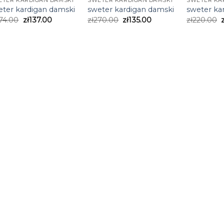
ETER KARDIGAN DAMSKI
SWETER KARDIGAN DAMSKI
SWETER KA
eter kardigan damski
sweter kardigan damski
sweter ka
74.00
zł
137.00
zł
270.00
zł
135.00
zł
220.00