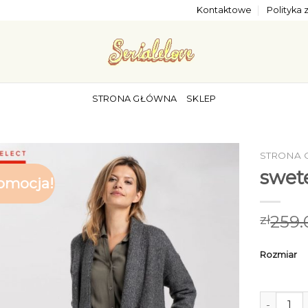
Kontaktowe
Polityka
STRONA GŁÓWNA
SKLEP
STRONA
swet
omocja!
259.
zł
Rozmiar
ilość swe