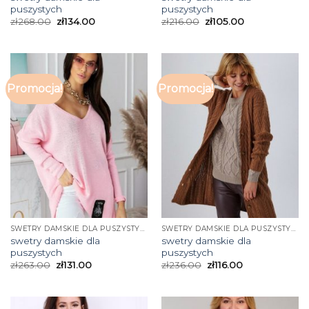
puszystych
puszystych
zł
268.00
zł
134.00
zł
216.00
zł
105.00
Promocja!
Promocja!
SWETRY DAMSKIE DLA PUSZYSTYCH
SWETRY DAMSKIE DLA PUSZYSTYCH
swetry damskie dla
swetry damskie dla
puszystych
puszystych
zł
263.00
zł
131.00
zł
236.00
zł
116.00