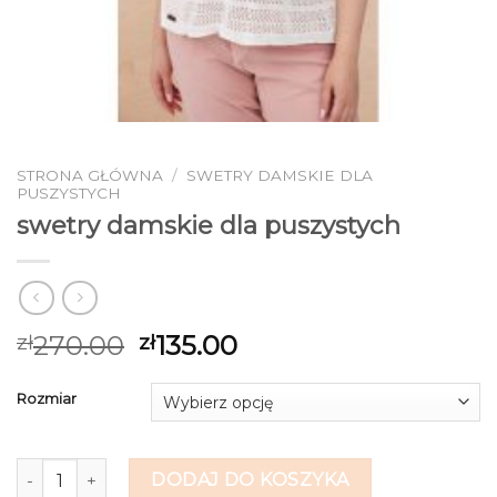
STRONA GŁÓWNA
/
SWETRY DAMSKIE DLA
PUSZYSTYCH
swetry damskie dla puszystych
270.00
135.00
zł
zł
Rozmiar
ilość swetry damskie dla puszystych
DODAJ DO KOSZYKA