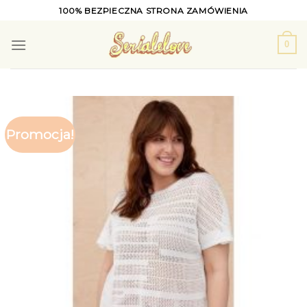
Skip
100% BEZPIECZNA STRONA ZAMÓWIENIA
to
content
0
Promocja!