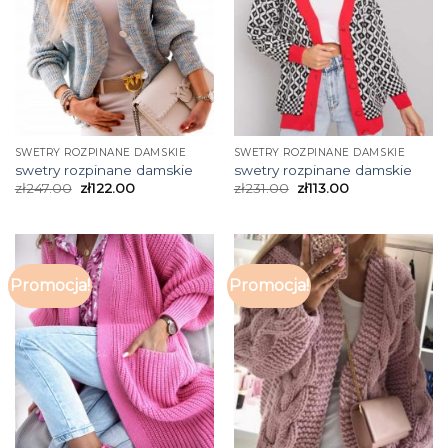
SWETRY ROZPINANE DAMSKIE
SWETRY ROZPINANE DAMSKIE
swetry rozpinane damskie
swetry rozpinane damskie
zł
247.00
zł
122.00
zł
231.00
zł
113.00
Promocja!
Promocja!