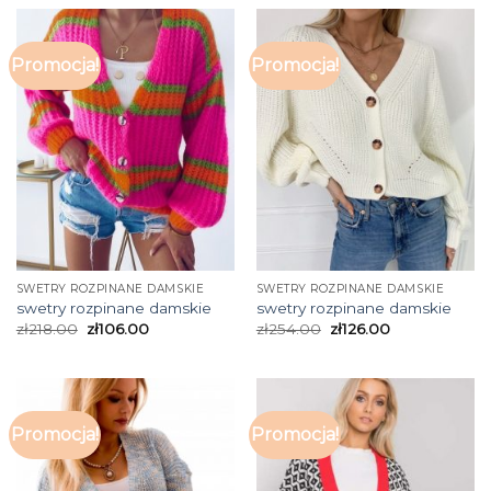
Promocja!
Promocja!
SWETRY ROZPINANE DAMSKIE
SWETRY ROZPINANE DAMSKIE
swetry rozpinane damskie
swetry rozpinane damskie
zł
218.00
zł
106.00
zł
254.00
zł
126.00
Promocja!
Promocja!