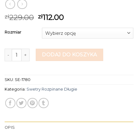
229.00
112.00
zł
zł
Rozmiar
ilość swetry rozpinane długie
DODAJ DO KOSZYKA
SKU:
SE-1780
Kategoria:
Swetry Rozpinane Długie
OPIS