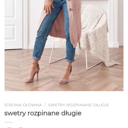
STRONA GŁÓWNA
/
SWETRY ROZPINANE DŁUGIE
swetry rozpinane długie