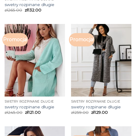
swetry rozpinane długie
zł
265.00
zł
132.00
Promocja!
Promocja!
SWETRY ROZPINANE DŁUGIE
SWETRY ROZPINANE DŁUGIE
swetry rozpinane długie
swetry rozpinane długie
zł
245.00
zł
121.00
zł
259.00
zł
129.00