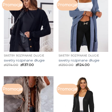
Promocja!
Promocja!
SWETRY ROZPINANE DŁUGIE
SWETRY ROZPINANE DŁUGIE
swetry rozpinane długie
swetry rozpinane długie
zł
274.00
zł
137.00
zł
250.00
zł
124.00
Promocja!
Promocja!