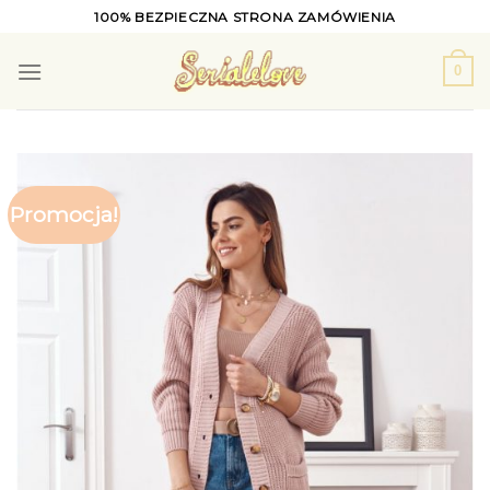
Skip
100% BEZPIECZNA STRONA ZAMÓWIENIA
to
content
0
Promocja!