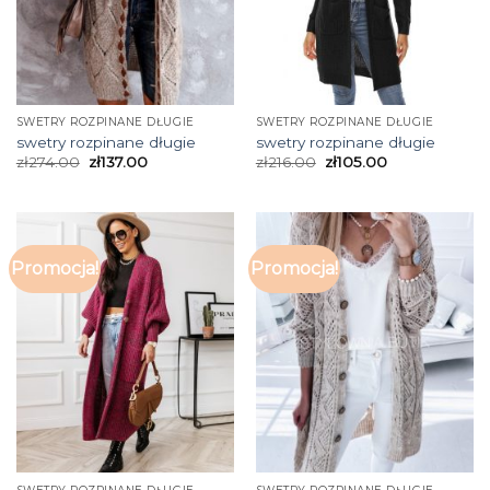
SWETRY ROZPINANE DŁUGIE
SWETRY ROZPINANE DŁUGIE
swetry rozpinane długie
swetry rozpinane długie
zł
274.00
zł
137.00
zł
216.00
zł
105.00
Promocja!
Promocja!